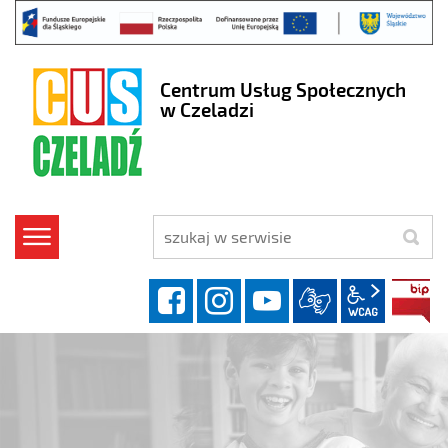
Centrum Usług Społecznych
w Czeladzi
szukaj
facebook
instagram
YouTube
wcag2.1