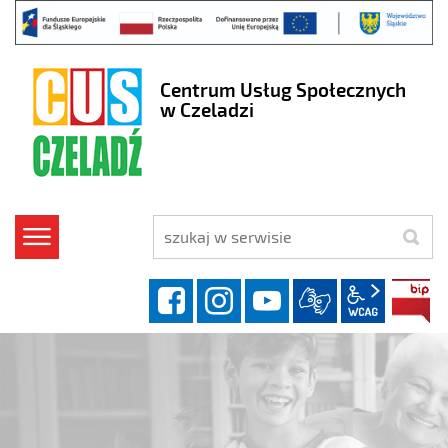
Centrum Usług Społecznych
w Czeladzi
szukaj
facebook
instagram
YouTube
wcag2.1