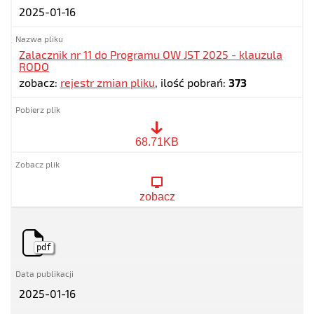
2025-01-16
Zalacznik nr 11 do Programu OW JST 2025 - klauzula
RODO
zobacz:
rejestr zmian pliku
, ilość pobrań:
373
Zalacznik
68.71KB
nr
11
do
Programu
zobacz
OW
JST
2025
-
klauzula
pdf
RODO
2025-01-16