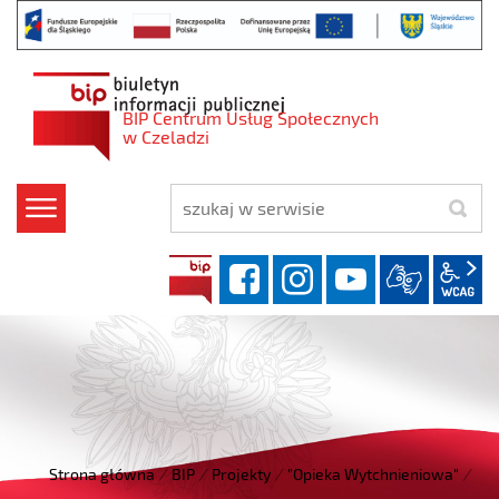
BIP Centrum Usług Społecznych
w Czeladzi
szukaj
facebook
instagram
YouT
BIP
w
Strona główna
/
BIP
/
Projekty
/
"Opieka Wytchnieniowa"
/