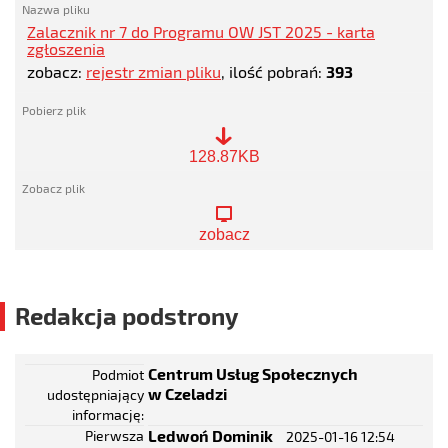
Zalacznik nr 7 do Programu OW JST 2025 - karta
zgłoszenia
zobacz:
rejestr zmian pliku
, ilość pobrań:
393
Zalacznik
128.87KB
nr
7
do
Programu
zobacz
OW
JST
2025
-
karta
Redakcja podstrony
zgłoszenia
Centrum Usług Społecznych
Podmiot
w Czeladzi
udostępniający
informację
Ledwoń Dominik
Pierwsza
2025-01-16 12:54