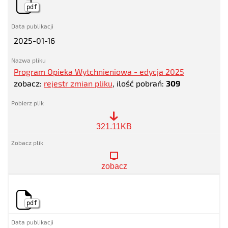
pdf
2025-01-16
Program Opieka Wytchnieniowa - edycja 2025
zobacz:
rejestr zmian pliku
, ilość pobrań:
309
Program
321.11KB
Opieka
Wytchnieniowa
-
edycja
zobacz
2025
pdf