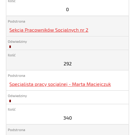
0
Sekcja Pracowników Socjalnych nr 2
292
292
Specjalista pracy socjalnej - Marta Maciejczuk
340
340