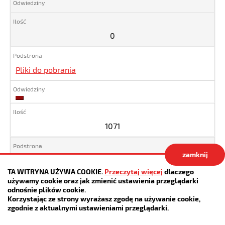
0
Pliki do pobrania
1071
1071
zamknij
Pomoc materialna dla uczniów
TA WITRYNA UŻYWA COOKIE.
Przeczytaj więcej
dlaczego
używamy cookie oraz jak zmienić ustawienia przeglądarki
odnośnie plików cookie.
Korzystając ze strony wyrażasz zgodę na używanie cookie,
zgodnie z aktualnymi ustawieniami przeglądarki.
CUS w Czeladzi
0