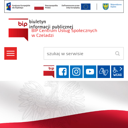
BIP Centrum Usług Społecznych
w Czeladzi
szukaj
facebook
instagram
YouT
BIP
w