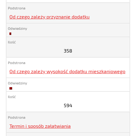
Od czego zależy przyznanie dodatku
358
358
Od czego zależy wysokość dodatku mieszkaniowego
594
594
Termin i sposób załatwiania