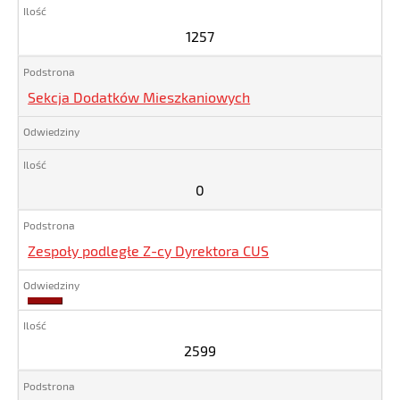
1257
Sekcja Dodatków Mieszkaniowych
0
Zespoły podległe Z-cy Dyrektora CUS
2599
2599