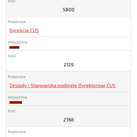
5800
Dyrekcja CUS
2129
2129
Zespoły i Stanowiska podległe Dyrektorowi CUS
2766
2766