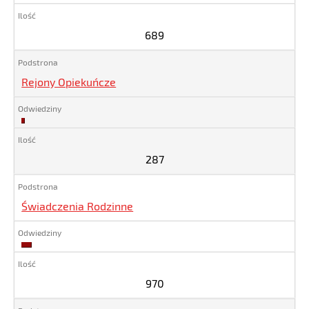
689
689
Rejony Opiekuńcze
287
287
Świadczenia Rodzinne
970
970